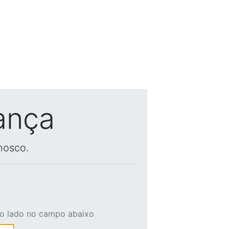
ança
nosco.
ao lado no campo abaixo