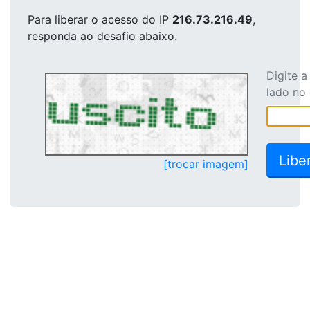
Para liberar o acesso
do IP
216.73.216.49
,
responda ao desafio abaixo.
Digite 
lado no
[trocar imagem]