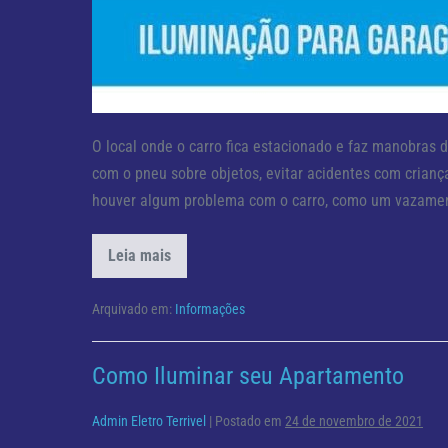
O local onde o carro fica estacionado e faz manobras de
com o pneu sobre objetos, evitar acidentes com crianç
houver algum problema com o carro, como um vazament
Leia mais
Dica
para
sua
Garagem
Arquivado em:
Informações
Como Iluminar seu Apartamento
Admin Eletro Terrivel
|
Postado em
24 de novembro de 2021