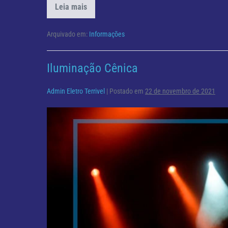
Leia mais
Como
Iluminar
seu
Apartamento
Arquivado em:
Informações
Iluminação Cênica
Admin Eletro Terrivel
|
Postado em
22 de novembro de 2021
Iluminação
Cênica