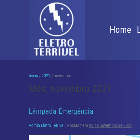
Ir
para
o
Home
conteúdo
Inicio
/
2021
/
novembro
Mês:
novembro 2021
Lâmpada Emergência
Admin Eletro Terrivel
|
Postado em
29 de novembro de 2021
Lâmpada