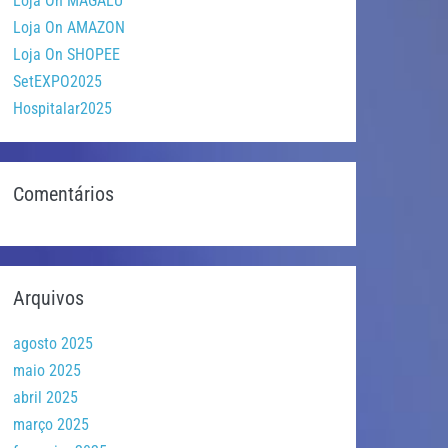
Loja On MAGALU
Loja On AMAZON
Loja On SHOPEE
SetEXPO2025
Hospitalar2025
Comentários
Arquivos
agosto 2025
maio 2025
abril 2025
março 2025