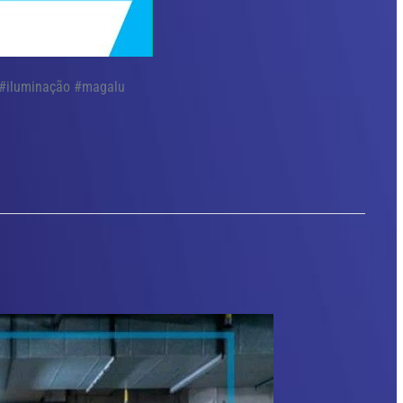
l #iluminação #magalu