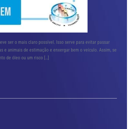
ve ser o mais claro possível. Isso serve para evitar passar
as e animais de estimação e enxergar bem o veículo. Assim, se
o de óleo ou um risco […]