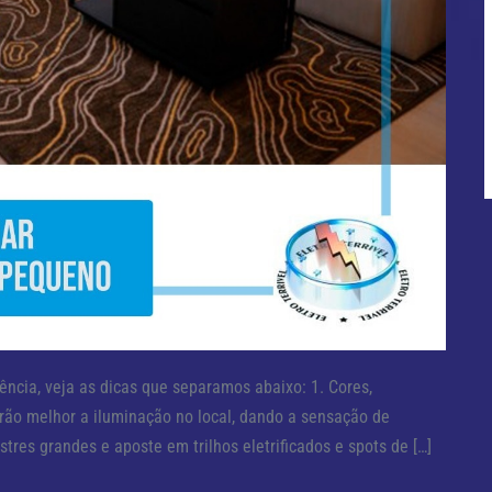
ência, veja as dicas que separamos abaixo: 1. Cores,
irão melhor a iluminação no local, dando a sensação de
stres grandes e aposte em trilhos eletrificados e spots de […]