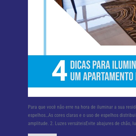
Para que você não erre na hora de iluminar a sua resid
espelhos…As cores claras e o uso de espelhos distribu
amplitude. 2. Luzes versáteisEvite abajures de chão, lu