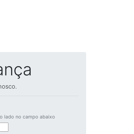
ança
nosco.
ao lado no campo abaixo