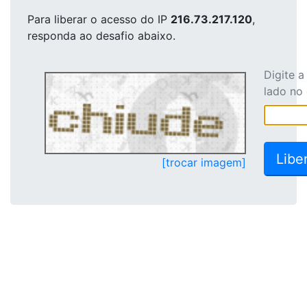
Para liberar o acesso
do IP
216.73.217.120
,
responda ao desafio abaixo.
Digite 
lado no
[trocar imagem]