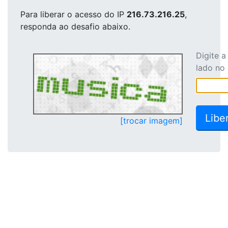
Para liberar o acesso
do IP
216.73.216.25
,
responda ao desafio abaixo.
Digite 
lado no
[trocar imagem]