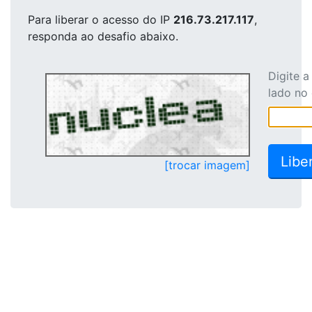
Para liberar o acesso
do IP
216.73.217.117
,
responda ao desafio abaixo.
Digite 
lado no
[trocar imagem]