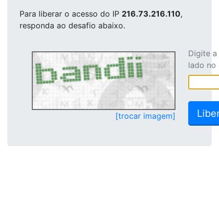
Para liberar o acesso
do IP
216.73.216.110
,
responda ao desafio abaixo.
Digite 
lado no
[trocar imagem]