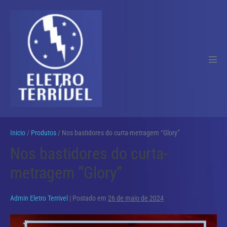
Ir
para
o
conteúdo
Alte
men
Inicio
/
Produtos
/
Nos bastidores do curta-metragem “Glory”
Nos bastidores do curta-
metragem “Glory”
Admin Eletro Terrivel
|
Postado em
26 de maio de 2024