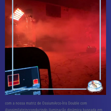
com a nossa matriz de OssiumArco-Íris Double com
@assimilateincconduzindo iluminação dinâmica baseada em