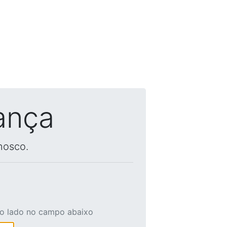
ança
nosco.
ao lado no campo abaixo