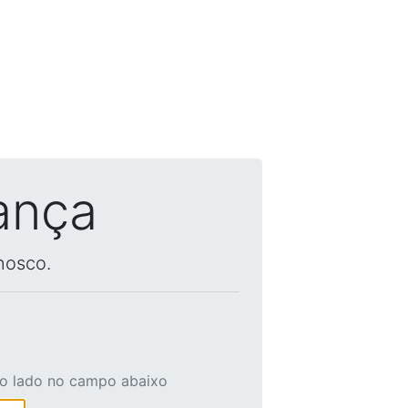
ança
nosco.
ao lado no campo abaixo