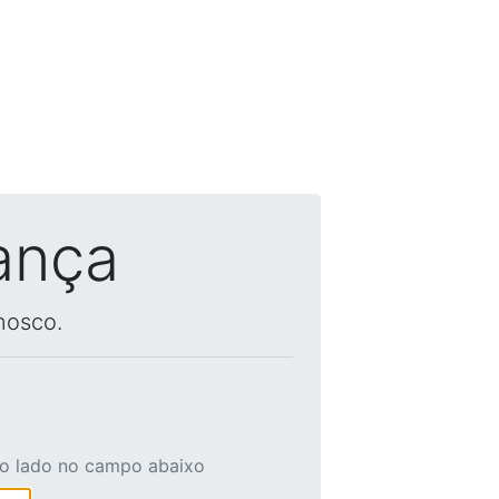
ança
nosco.
ao lado no campo abaixo