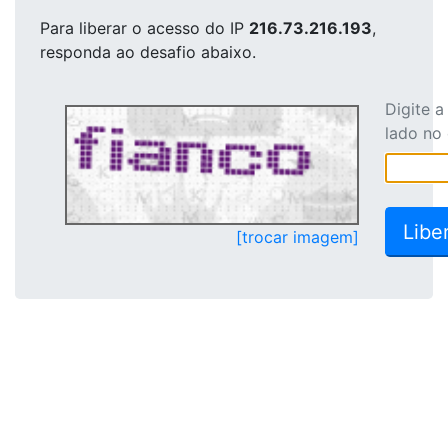
Para liberar o acesso
do IP
216.73.216.193
,
responda ao desafio abaixo.
Digite 
lado no
[trocar imagem]