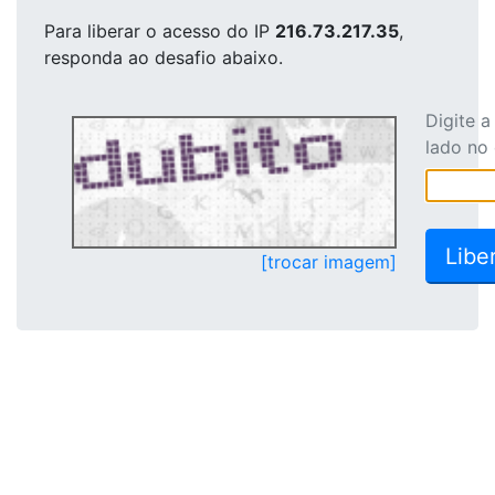
Para liberar o acesso
do IP
216.73.217.35
,
responda ao desafio abaixo.
Digite 
lado no
[trocar imagem]