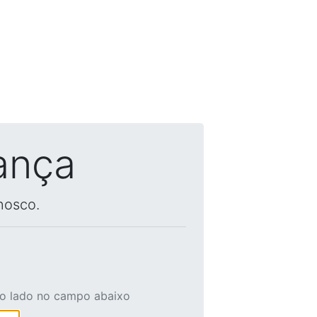
ança
nosco.
ao lado no campo abaixo