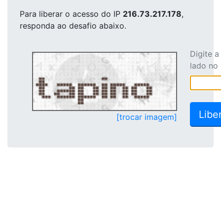
Para liberar o acesso
do IP
216.73.217.178
,
responda ao desafio abaixo.
Digite 
lado no
[trocar imagem]