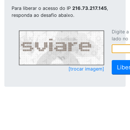
Para liberar o acesso
do IP
216.73.217.145
,
responda ao desafio abaixo.
Digite 
lado no
[trocar imagem]