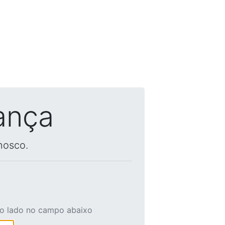
ança
nosco.
ao lado no campo abaixo