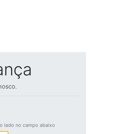
ança
nosco.
ao lado no campo abaixo