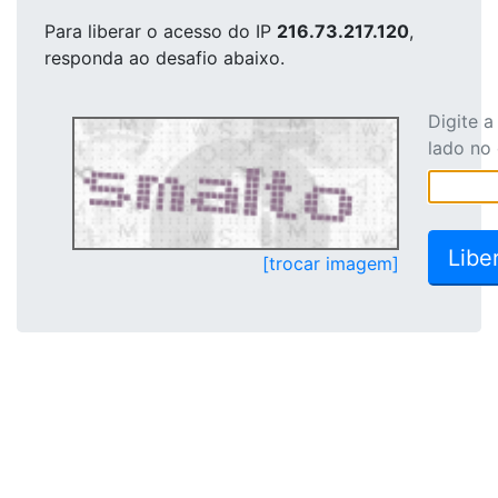
Para liberar o acesso
do IP
216.73.217.120
,
responda ao desafio abaixo.
Digite 
lado no
[trocar imagem]